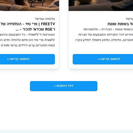
טריפל
טלוויזיה וטריפל
FREETV | פרי טיוי - הטלוויזיה 
ו־RGE שכדאי להכיר - ...
רוצי Yes בשפות שונות - הבוררת – פלטפורמת
ירים לכל החבילות והמבצעים של חברות
הצטרפות ל־FreeTV - כל המבצעים ו
נטרנט,, טלוויזיה, טלפון וחשמל. למידע בקרו
FreeTV. פרי טיוי הינו מיזם טלוויזיה חדש
קשת המוכרים, ערוץ הילדים, ערוצי ספורט 5 ועוד..
להמשך קריאה >
להמשך קריאה >
לכל הכתבות >