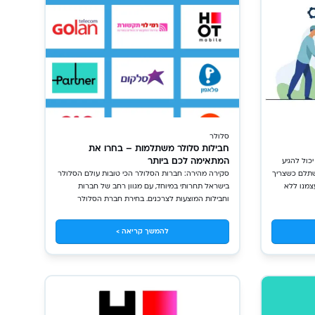
סלולר
חבילות סלולר משתלמות – בחרו את
המתאימה לכם ביותר
כול להגיע
שתלם כשצריך
סקירה מהירה: חברות הסלולר הכי טובות עולם הסלולר
צמנו ללא
בישראל תחרותי במיוחד, עם מגוון רחב של חברות
וחבילות המוצעות לצרכנים. בחירת חברת הסלולר
הטובה ביותר והמתאימה ביותר עשויה להיות משימה
מאתגרת, הן בשל ריבוי האפשרויות והן בשל השינויים
להמשך קריאה >
התכופים במבצעים ובחבילות. במסגרת מאמר זה נשאף
לעשות סדר בבלגן בניסיון לס