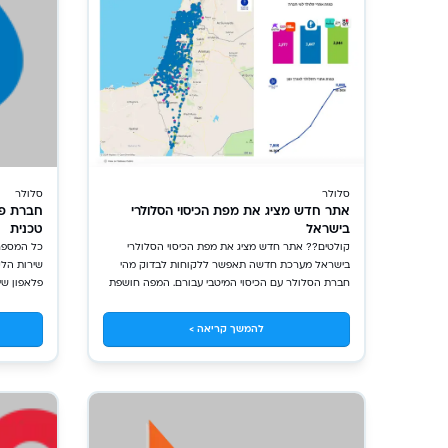
סלולר
סלולר
אתר חדש מציג את מפת הכיסוי הסלולרי
חברת פל
בישראל
טכנית
קולטים?? אתר חדש מציג את מפת הכיסוי הסלולרי
כל המספרי
בישראל מערכת חדשה תאפשר ללקוחות לבדוק מהי
שירות הלק
חברת הסלולר עם הכיסוי המיטבי עבורם. המפה חושפת
כמה נתונים מפתיעים, אך האם הגדלת השקיפות תסייע
להגברת התחרות? דסק הטכנולוגיה והחדשנות, אתר
להמשך קריאה >
הבוררת, 14.04.2024 משרד התקשורת השיק מפה
08:00 תמיכה טכנית: טלפון: 1800-050-160 | 160*
מקוונת חדשה בה ניתן לבדוק את הכיסוי