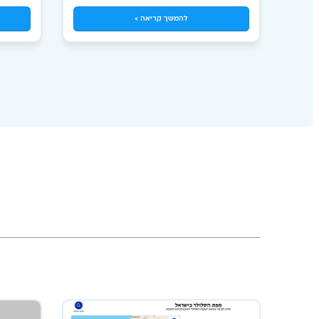
טכני: 166 או 1-800-335-166 למחייגים מחו"ל:
להמשך קריאה >
+97237278199 לשירות בצ'אט: לחץ כאן שעות פעילות
מוקד הש