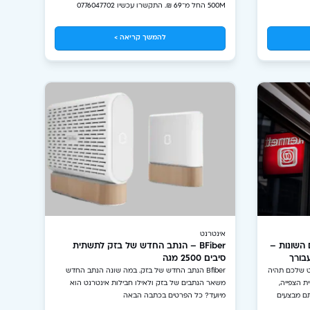
500M החל מ־69 ₪. התקשרו עכשיו 0776047702
להמשך קריאה >
אינטרנט
 השונות –
BFiber – הנתב החדש של בזק לתשתית
בורך
סיבים 2500 מגה
ט שלכם תהיה
Bfiber הנתב החדש של בזק. במה שונה הנתב החדש
ת הצפייה,
משאר הנתבים של בזק ולאילו חבילות אינטרנט הוא
ם מבצעים
מיועד? כל הפרטים בכתבה הבאה
כחת יותר