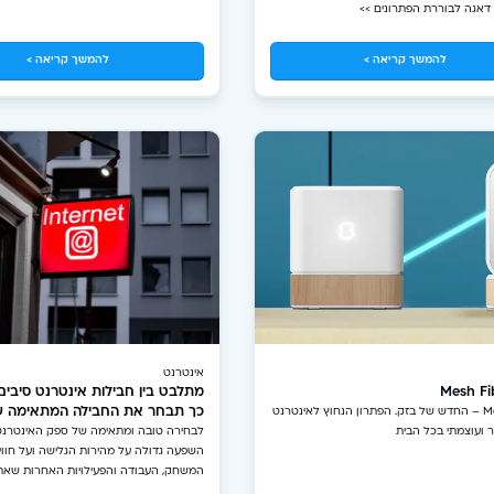
 דאגה לבוררת הפתרונים >>
באתר!
להמשך קריאה >
להמשך קריאה >
אינטרנט
מתלבט בין חבילות אינטרנט סיבים
כך תבחר את החבילה המתאימה ע
Mesh Fiber – החדש של בזק. הפתרון הנחוץ לאינטרנט
ר ועוצמתי בכל הבית
לבחירה טובה ומתאימה של ספק האינטרנ
השפעה גדולה על מהירות הגלישה ועל חוויי
המשחק, העבודה והפעילויות האחרות שאת
ברשת. כמובן, ככל שהרשת הופכת להיות נו