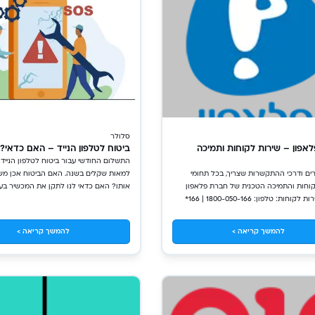
סלולר
אפון – שירות לקוחות ותמיכה
ביטוח לטלפון הנייד – האם כדאי?
התשלום החודשי עבור ביטוח לטלפון הנייד י
ם ודרכי ההתקשרות שצריך, בכל תחומי
למאות שקלים בשנה. האם הביטוח אכן מ
וחות והתמיכה הטכנית של חברת פלאפון
אותו? האם כדאי לנו לתקן את המכשיר בע
פלאפון שירות לקוחות: טלפון: 1800-050-166 | 166*
ביטוח? יצאנו לבדוק.
ממכשירים ברשת פלאפון לשירות דרך WhatsApp לחץ
כאן שעות פעילות: א'-ה': 18:00 – 08:00 יום ו': 13:00 –
להמשך קריאה >
להמשך קריאה >